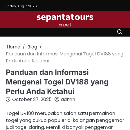
Skip
Friday, Aug 7, 2026
to
sepantatours
content
travel
Home
Blog
Panduan dan Informasi Mengenai Togel DV188 yang
Perlu Anda Ketahui
Panduan dan Informasi
Mengenai Togel DV188 yang
Perlu Anda Ketahui
October 27, 2025
admin
Togel DV188 merupakan salah satu permainan
togel yang cukup populer di kalangan penggemar
judi togel daring. Memiliki banyak penggemar