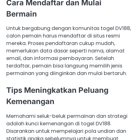
Cara Mendaftar dan Mulai
Bermain
Untuk bergabung dengan komunitas togel DV188,
calon pemain harus mendaftar di situs resmi
mereka. Proses pendaftaran cukup mudah,
memerlukan data dasar seperti nama, alamat
email, dan informasi pembayaran. Setelah
terdaftar, pemain bisa langsung memilih jenis
permainan yang diinginkan dan mulai bertaruh.
Tips Meningkatkan Peluang
Kemenangan
Memahami seluk-beluk permainan dan strategi
adalah kunci kemenangan di togel DV188.
Disarankan untuk mempelajari pola undian dan
statistik angka sebelumnya untuk membuat