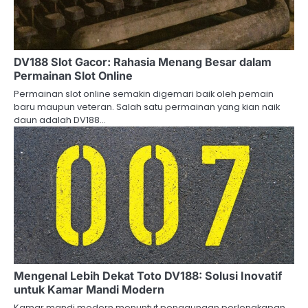
DV188 Slot Gacor: Rahasia Menang Besar dalam
Permainan Slot Online
Permainan slot online semakin digemari baik oleh pemain
baru maupun veteran. Salah satu permainan yang kian naik
daun adalah DV188…
Mengenal Lebih Dekat Toto DV188: Solusi Inovatif
untuk Kamar Mandi Modern
Kamar mandi modern menuntut penggunaan perlengkapan