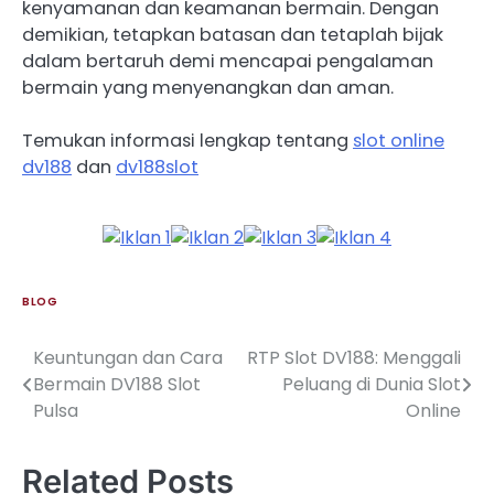
kenyamanan dan keamanan bermain. Dengan
demikian, tetapkan batasan dan tetaplah bijak
dalam bertaruh demi mencapai pengalaman
bermain yang menyenangkan dan aman.
Temukan informasi lengkap tentang
slot online
dv188
dan
dv188slot
BLOG
Keuntungan dan Cara
RTP Slot DV188: Menggali
Post
Bermain DV188 Slot
Peluang di Dunia Slot
navigation
Pulsa
Online
Related Posts