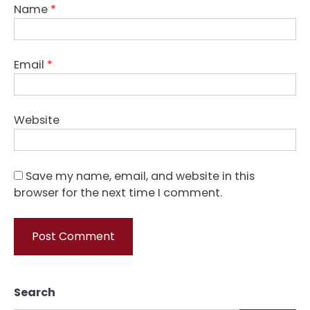
Name
*
Email
*
Website
Save my name, email, and website in this
browser for the next time I comment.
Search