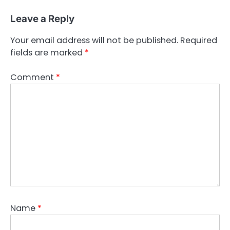
Leave a Reply
Your email address will not be published.
Required
fields are marked
*
Comment
*
Name
*