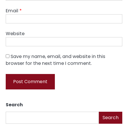
Email
*
Website
Save my name, email, and website in this
browser for the next time I comment.
Search
Search