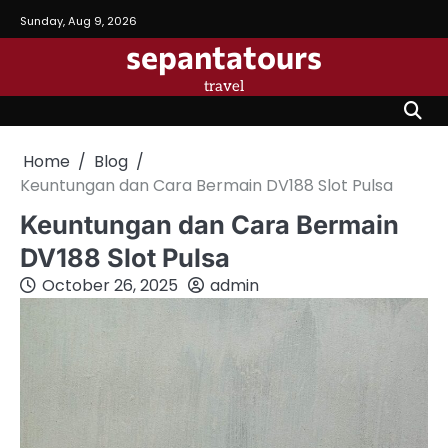
Skip
Sunday, Aug 9, 2026
to
sepantatours
content
travel
Home
Blog
Keuntungan dan Cara Bermain DV188 Slot Pulsa
Keuntungan dan Cara Bermain
DV188 Slot Pulsa
October 26, 2025
admin