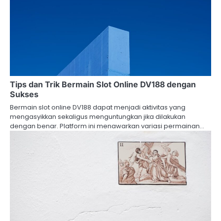
Tips dan Trik Bermain Slot Online DV188 dengan
Sukses
Bermain slot online DV188 dapat menjadi aktivitas yang
mengasyikkan sekaligus menguntungkan jika dilakukan
dengan benar. Platform ini menawarkan variasi permainan…