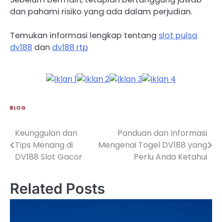
dan pahami risiko yang ada dalam perjudian.
Temukan informasi lengkap tentang
slot pulsa
dv188
dan
dv188 rtp
BLOG
Keunggulan dan
Panduan dan Informasi
Post
Tips Menang di
Mengenai Togel DV188 yang
navigation
DV188 Slot Gacor
Perlu Anda Ketahui
Related Posts