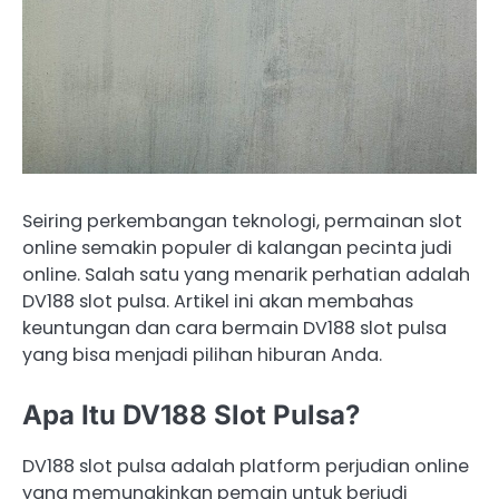
Seiring perkembangan teknologi, permainan slot
online semakin populer di kalangan pecinta judi
online. Salah satu yang menarik perhatian adalah
DV188 slot pulsa. Artikel ini akan membahas
keuntungan dan cara bermain DV188 slot pulsa
yang bisa menjadi pilihan hiburan Anda.
Apa Itu DV188 Slot Pulsa?
DV188 slot pulsa adalah platform perjudian online
yang memungkinkan pemain untuk berjudi