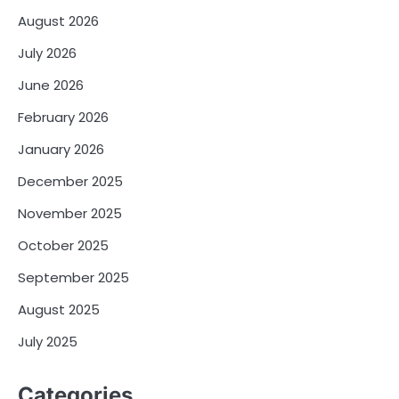
August 2026
July 2026
June 2026
February 2026
January 2026
December 2025
November 2025
October 2025
September 2025
August 2025
July 2025
Categories