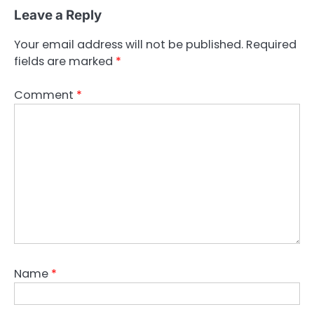
Leave a Reply
Your email address will not be published.
Required
fields are marked
*
Comment
*
Name
*