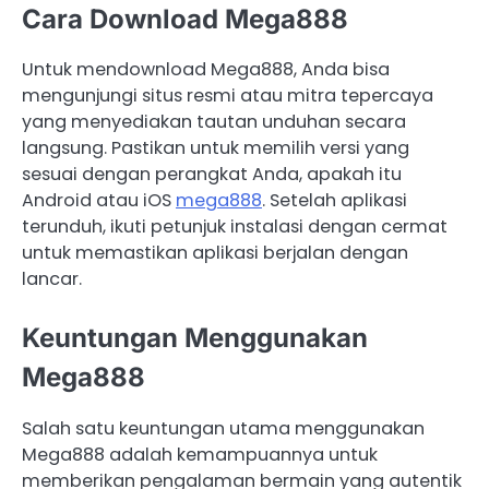
Cara Download Mega888
Untuk mendownload Mega888, Anda bisa
mengunjungi situs resmi atau mitra tepercaya
yang menyediakan tautan unduhan secara
langsung. Pastikan untuk memilih versi yang
sesuai dengan perangkat Anda, apakah itu
Android atau iOS
mega888
. Setelah aplikasi
terunduh, ikuti petunjuk instalasi dengan cermat
untuk memastikan aplikasi berjalan dengan
lancar.
Keuntungan Menggunakan
Mega888
Salah satu keuntungan utama menggunakan
Mega888 adalah kemampuannya untuk
memberikan pengalaman bermain yang autentik