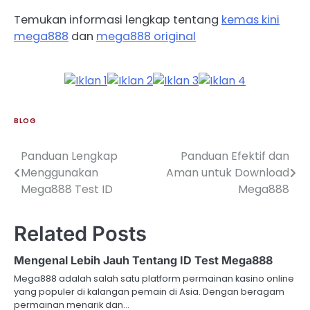
Temukan informasi lengkap tentang
kemas kini
mega888
dan
mega888 original
BLOG
Panduan Lengkap
Panduan Efektif dan
Post
Menggunakan
Aman untuk Download
navigation
Mega888 Test ID
Mega888
Related Posts
Mengenal Lebih Jauh Tentang ID Test Mega888
Mega888 adalah salah satu platform permainan kasino online
yang populer di kalangan pemain di Asia. Dengan beragam
permainan menarik dan…