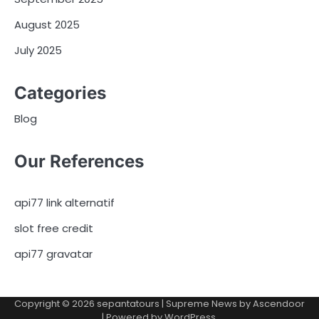
August 2025
July 2025
Categories
Blog
Our References
api77 link alternatif
slot free credit
api77 gravatar
Copyright © 2026
sepantatours
| Supreme News by
Ascendoor
| Powered by
WordPress
.