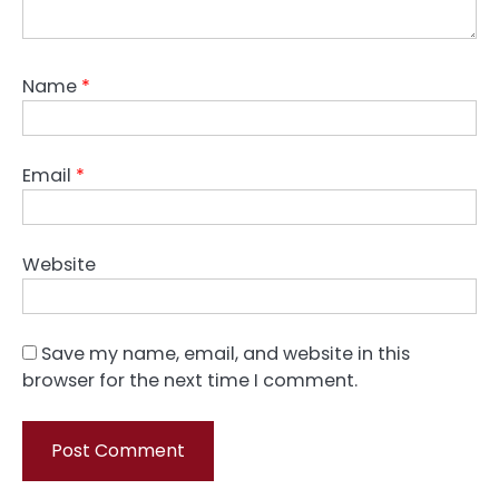
Name
*
Email
*
Website
Save my name, email, and website in this
browser for the next time I comment.